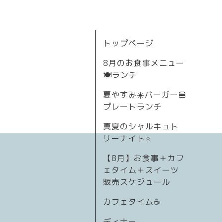
トップページ
8月のお食事メニュー
🍽ランチ
夏やすみ☀️バーガー🍔
プレートランチ
真夏のシャルキュト
リーナイト⭐
【8月】お食事＋カフ
ェタイム＋スイーツ
販売スケジュール
カフェタイム☕️
ディナー