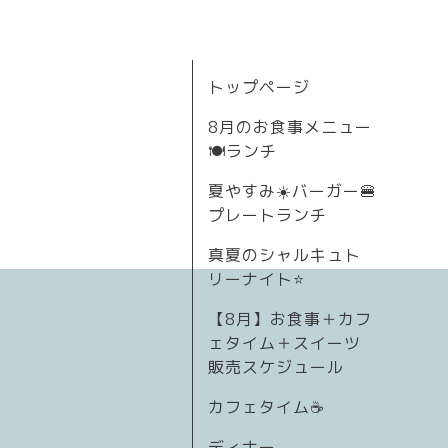
トップページ
8月のお食事メニュー
🍽ランチ
夏やすみ☀️バーガー🍔
プレートランチ
真夏のシャルキュト
リーナイト⭐
【8月】お食事＋カフ
ェタイム＋スイーツ
販売スケジュール
カフェタイム☕️
ディナー