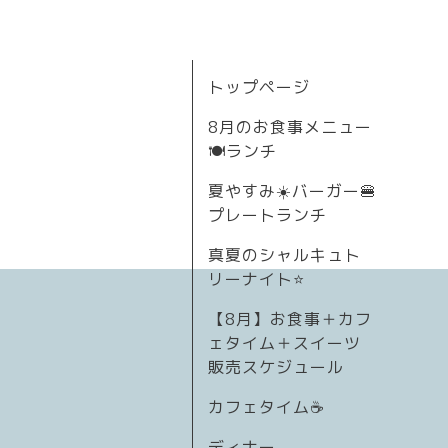
トップページ
8月のお食事メニュー
🍽ランチ
夏やすみ☀️バーガー🍔
プレートランチ
真夏のシャルキュト
リーナイト⭐
【8月】お食事＋カフ
ェタイム＋スイーツ
販売スケジュール
カフェタイム☕️
ディナー