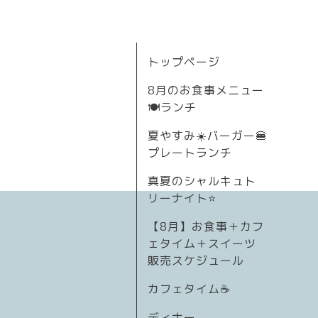
トップページ
8月のお食事メニュー
🍽ランチ
夏やすみ☀️バーガー🍔
プレートランチ
真夏のシャルキュト
リーナイト⭐
【8月】お食事＋カフ
ェタイム＋スイーツ
販売スケジュール
カフェタイム☕️
ディナー