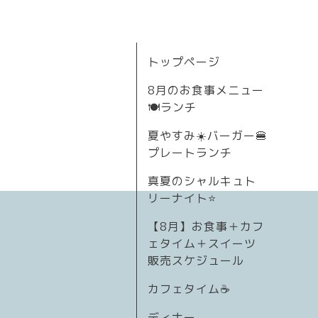
トップページ
8月のお食事メニュー
🍽ランチ
夏やすみ☀️バーガー🍔
プレートランチ
真夏のシャルキュト
リーナイト⭐
【8月】お食事＋カフ
ェタイム＋スイーツ
販売スケジュール
カフェタイム☕️
ディナー