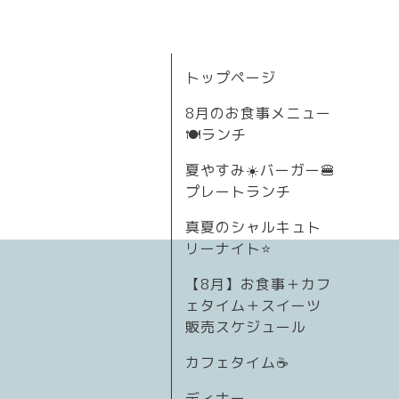
トップページ
8月のお食事メニュー
🍽ランチ
夏やすみ☀️バーガー🍔
プレートランチ
真夏のシャルキュト
リーナイト⭐
【8月】お食事＋カフ
ェタイム＋スイーツ
販売スケジュール
カフェタイム☕️
ディナー