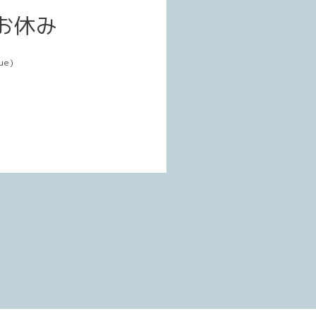
お休み
ue)