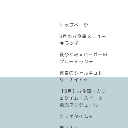
トップページ
8月のお食事メニュー
🍽ランチ
夏やすみ☀️バーガー🍔
プレートランチ
真夏のシャルキュト
リーナイト⭐
【8月】お食事＋カフ
ェタイム＋スイーツ
販売スケジュール
カフェタイム☕️
ディナー