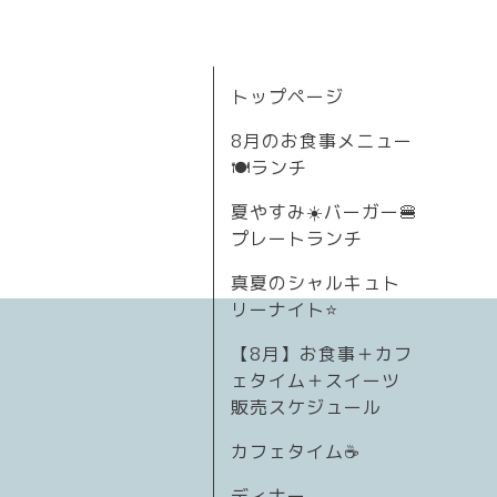
トップページ
8月のお食事メニュー
🍽ランチ
夏やすみ☀️バーガー🍔
プレートランチ
真夏のシャルキュト
リーナイト⭐
【8月】お食事＋カフ
ェタイム＋スイーツ
販売スケジュール
カフェタイム☕️
ディナー