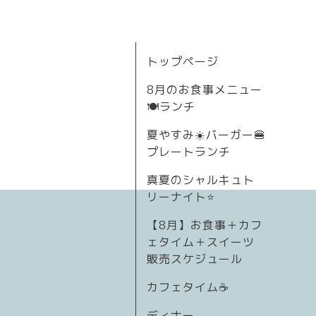
トップページ
8月のお食事メニュー
🍽ランチ
夏やすみ☀️バーガー🍔
プレートランチ
真夏のシャルキュト
リーナイト⭐
【8月】お食事＋カフ
ェタイム＋スイーツ
販売スケジュール
カフェタイム☕️
ディナー