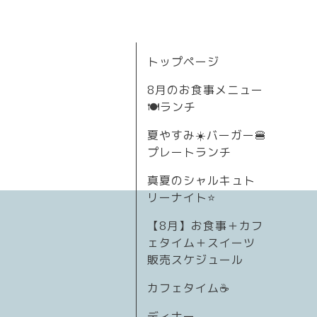
トップページ
8月のお食事メニュー
🍽ランチ
夏やすみ☀️バーガー🍔
プレートランチ
真夏のシャルキュト
リーナイト⭐
【8月】お食事＋カフ
ェタイム＋スイーツ
販売スケジュール
カフェタイム☕️
ディナー