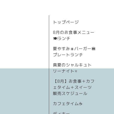
トップページ
8月のお食事メニュー
🍽ランチ
夏やすみ☀️バーガー🍔
プレートランチ
真夏のシャルキュト
リーナイト⭐
【8月】お食事＋カフ
ェタイム＋スイーツ
販売スケジュール
カフェタイム☕️
ディナー