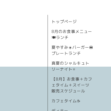
トップページ
8月のお食事メニュー
🍽ランチ
夏やすみ☀️バーガー🍔
プレートランチ
真夏のシャルキュト
リーナイト⭐
【8月】お食事＋カフ
ェタイム＋スイーツ
販売スケジュール
カフェタイム☕️
ディナー