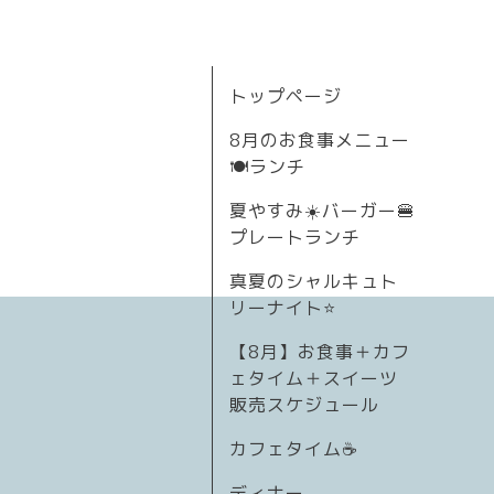
トップページ
8月のお食事メニュー
🍽ランチ
夏やすみ☀️バーガー🍔
プレートランチ
真夏のシャルキュト
リーナイト⭐
【8月】お食事＋カフ
ェタイム＋スイーツ
販売スケジュール
カフェタイム☕️
ディナー