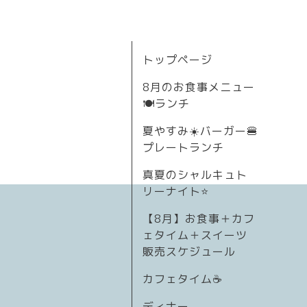
トップページ
8月のお食事メニュー
🍽ランチ
夏やすみ☀️バーガー🍔
プレートランチ
真夏のシャルキュト
リーナイト⭐
【8月】お食事＋カフ
ェタイム＋スイーツ
販売スケジュール
カフェタイム☕️
ディナー