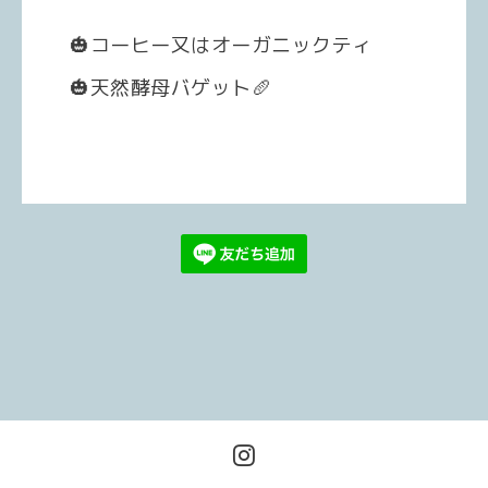
🎃コーヒー又はオーガニックティ
🎃天然酵母バゲット🥖