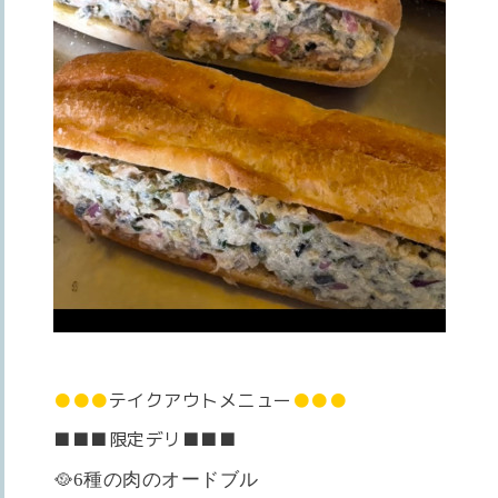
●●●
テイクアウトメニュー
●●●
■■■限定デリ■■■
🥘6種の肉のオードブル