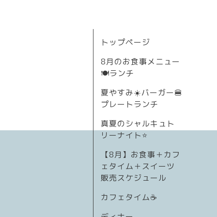
トップページ
8月のお食事メニュー
🍽ランチ
夏やすみ☀️バーガー🍔
プレートランチ
真夏のシャルキュト
リーナイト⭐
【8月】お食事＋カフ
ェタイム＋スイーツ
販売スケジュール
カフェタイム☕️
ディナー