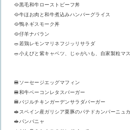
🥘黒毛和牛ローストビーフ丼
🥘牛ほお肉と和牛煮込みハンバーグライス
🥘鴨ネギスモーク丼
🥘仔羊ナバラン
🥗若鶏レモンマリネフジッリサラダ
🥗小えびと紫キャベツ、じゃがいも、自家製粒マ
🍔ソーセージエッグマフィン
🍔和牛ベーコンレタスバーガー
🍔バジルチキンガーデンサラダバーガー
🥪スペイン産ガリシア栗豚のパテドカンパーニュ
🥪パンバニャ