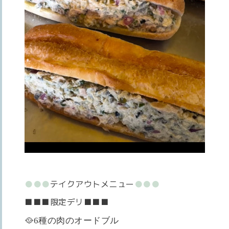
●●●
テイクアウトメニュー
●●●
■■■限定デリ■■■
🥘6種の肉のオードブル