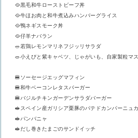
🥘黒毛和牛ローストビーフ丼
🥘牛ほお肉と和牛煮込みハンバーグライス
🥘鴨ネギスモーク丼
🥘仔羊ナバラン
🥗若鶏レモンマリネフジッリサラダ
🥗小えびと紫キャベツ、じゃがいも、自家製粒マ
🍔ソーセージエッグマフィン
🍔和牛ベーコンレタスバーガー
🍔バジルチキンガーデンサラダバーガー
🥪スペイン産ガリシア栗豚のパテドカンパーニュ
🥪パンバニャ
🥪だし巻きたまごのサンドイッチ