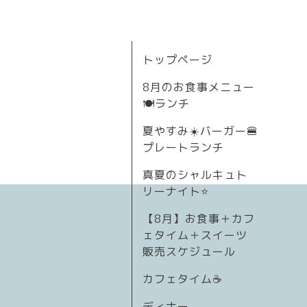
トップページ
8月のお食事メニュー
🍽ランチ
夏やすみ☀️バーガー🍔
プレートランチ
真夏のシャルキュト
リーナイト⭐
【8月】お食事＋カフ
ェタイム＋スイーツ
販売スケジュール
カフェタイム☕️
ディナー