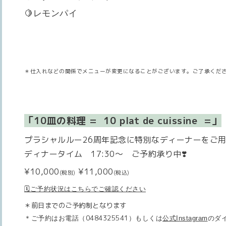
🍋レモンパイ
＊仕入れなどの関係でメニューが変更になることがございます。ご了承くだ
「10皿の料理
= 10 plat de cuissine =
」
プラシャルルー26周年記念に特別なディーナーをご用意
ディナータイム 17:30〜
ご予約承り中❣️
¥10,000
¥11,000
(税別)
(税込)
🗓️ご予約状況はこちらでご確認ください
＊前日までのご予約制となります
0484325541
＊ご予約は
お電話（
）
もしくは
公式Instagram
のダ