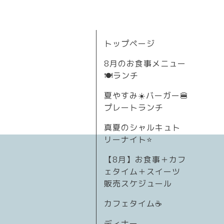
トップページ
8月のお食事メニュー
🍽ランチ
夏やすみ☀️バーガー🍔
プレートランチ
真夏のシャルキュト
リーナイト⭐
【8月】お食事＋カフ
ェタイム＋スイーツ
販売スケジュール
カフェタイム☕️
ディナー