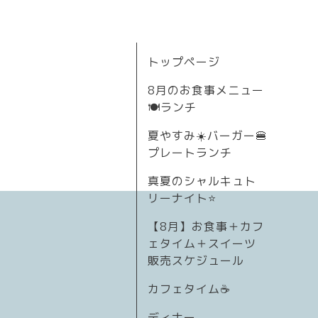
トップページ
8月のお食事メニュー
🍽ランチ
夏やすみ☀️バーガー🍔
プレートランチ
真夏のシャルキュト
リーナイト⭐
【8月】お食事＋カフ
ェタイム＋スイーツ
販売スケジュール
カフェタイム☕️
ディナー