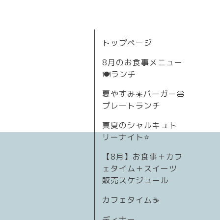
トップページ
8月のお食事メニュー
🍽ランチ
夏やすみ☀️バーガー🍔
プレートランチ
真夏のシャルキュト
リーナイト⭐
【8月】お食事＋カフ
ェタイム＋スイーツ
販売スケジュール
カフェタイム☕️
ディナー