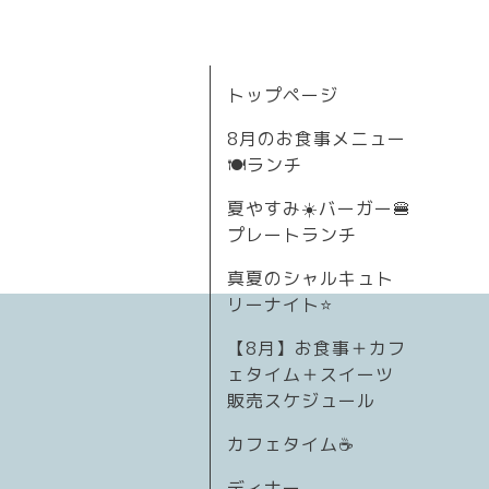
トップページ
8月のお食事メニュー
🍽ランチ
夏やすみ☀️バーガー🍔
プレートランチ
真夏のシャルキュト
リーナイト⭐
【8月】お食事＋カフ
ェタイム＋スイーツ
販売スケジュール
カフェタイム☕️
ディナー