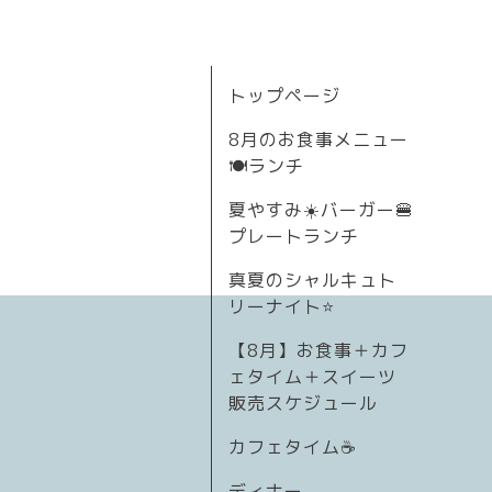
トップページ
8月のお食事メニュー
🍽ランチ
夏やすみ☀️バーガー🍔
プレートランチ
真夏のシャルキュト
リーナイト⭐
【8月】お食事＋カフ
ェタイム＋スイーツ
販売スケジュール
カフェタイム☕️
ディナー