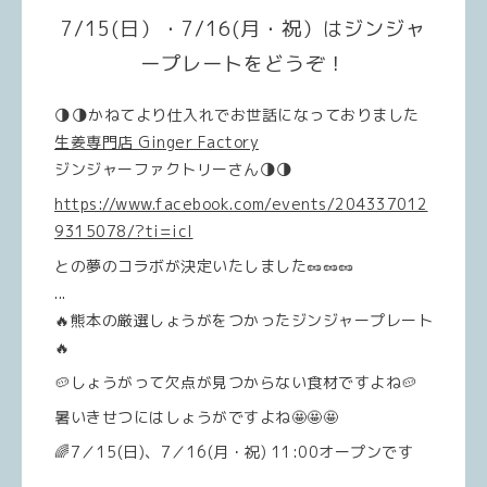
7/15(日）・7/16(月・祝）はジンジャ
ープレートをどうぞ！
🌗
🌗
かねてより仕入れでお世話になっておりました
生姜専門店 Ginger Factory
ジンジャーファクトリーさん
🌗
🌗
https://www.facebook.com/events/204337012
9315078/?ti=icl
との夢のコラボが決定いたしました
🥜
🥜
🥜
...
🔥
熊本の厳選しょうがをつかったジンジャープレート
🔥
🥔
しょうがって欠点が見つからない食材ですよね
🥔
暑いきせつにはしょうがですよね
🤩
🤩
🤩
🌈
7／15(日)、7／16(月・祝) 11:00オープンです