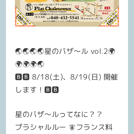
🌏
🌏
🌏
🌏
星のバザ〜ル vol.2
🌍
🌍
🌍
🌍
🌏
🅱️
🅱️
8/18(土)、8/19(日) 開催
します！
🅱️
🅱️
星のバザ〜ルってなに？？
プラシャルルー
🧚
フランス料