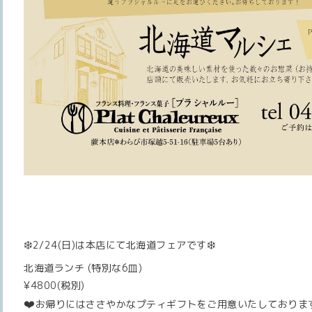
❄️
❄️
2/24(日)は本店にて北海道フェアです
北海道ランチ (特別な6皿)
¥4800(税別)
❤️
お帰りにはささやかなプティギフトをご用意いたしておりま