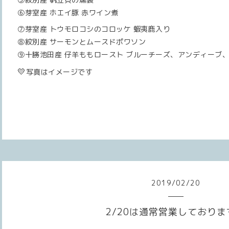
⑥芽室産 ホエイ豚 赤ワイン煮
⑦芽室産 トウモロコシのコロッケ 蝦夷鹿入り
⑧紋別産 サーモンとムースドポワソン
⑨十勝池田産 仔羊ももロースト ブルーチーズ、アンディーブ
💛
写真はイメージです
2019
/
02
/
20
2/20は通常営業しておりま