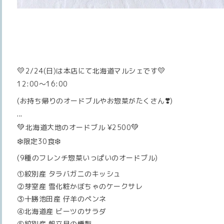
💛
💛
2/24(日)は本店にて北海道マルシェです
12:00〜16:00
❣️
(お持ち帰りのオードブルやお惣菜がたくさん
)
...
💚
💚
北海道大地のオードブル ¥2500
❄️
❄️
限定30食
(9種のフレンチ惣菜いっぱいのオードブル)
①紋別産 タラバガニのキッシュ
②芽室産 雪化粧かぼちゃのケークサレ
③十勝池田産 仔羊のペンネ
④北海道産 ビーツのサラダ
⑤紋別産 帆立貝の燻製