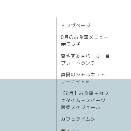
トップページ
8月のお食事メニュー
🍽ランチ
夏やすみ☀️バーガー🍔
プレートランチ
真夏のシャルキュト
リーナイト⭐
【8月】お食事＋カフ
ェタイム＋スイーツ
販売スケジュール
カフェタイム☕️
ディナー