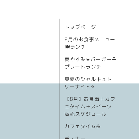
トップページ
8月のお食事メニュー
🍽ランチ
夏やすみ☀️バーガー🍔
プレートランチ
真夏のシャルキュト
リーナイト⭐
【8月】お食事＋カフ
ェタイム＋スイーツ
販売スケジュール
カフェタイム☕️
ディナー