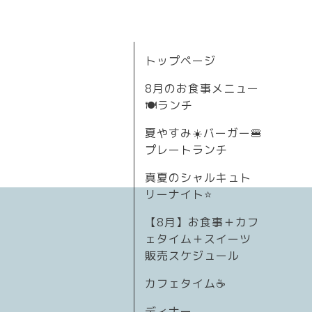
トップページ
8月のお食事メニュー
🍽ランチ
夏やすみ☀️バーガー🍔
プレートランチ
真夏のシャルキュト
リーナイト⭐
【8月】お食事＋カフ
ェタイム＋スイーツ
販売スケジュール
カフェタイム☕️
ディナー