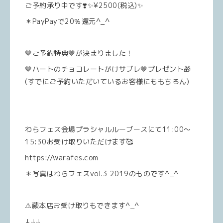
ご予約承り中です❣️✨¥2500(税込)✨
＊PayPayで20％還元^_^
🤎ご予約特典🤎が決まりました！
🤎ハートのチョコレートがけサブレ🤎プレゼント🎁
(すでにご予約いただいているお客様にももちろん)
わらフェス会場プラシャルルーブースにて11:00〜
15:30お受け取りいただけます🥰
https://warafes.com
＊写真はわらフェスvol.3 2019のものです^_^
⚠️蕨本店お受け取りもできます^_^
↓↓↓