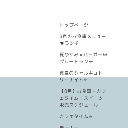
トップページ
8月のお食事メニュー
🍽ランチ
夏やすみ☀️バーガー🍔
プレートランチ
真夏のシャルキュト
リーナイト⭐
【8月】お食事＋カフ
ェタイム＋スイーツ
販売スケジュール
カフェタイム☕️
ディナー