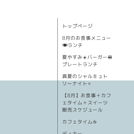
トップページ
8月のお食事メニュー
🍽ランチ
夏やすみ☀️バーガー🍔
プレートランチ
真夏のシャルキュト
リーナイト⭐
【8月】お食事＋カフ
ェタイム＋スイーツ
販売スケジュール
カフェタイム☕️
ディナー