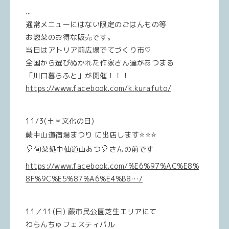
...
通常メニューにはない限定のごはんもの等
お惣菜のお得な販売です。
当日はアトリア前広場でてづくり市♡
全国から選びぬかれた作家さん達があつまる
「川口暮らふと」が開催！！！
https://www.facebook.com/k.kurafuto/
11/3(土＊文化の日)
⭐️
⭐️
⭐️
蕨中山道宿場まつり に出店します
🎈
🎈
旬菜処中仙道山あつ
さんの前です
https://www.facebook.com/%E6%97%AC%E8%
8F%9C%E5%87%A6%E4%B8…/
11／11(日) 蕨市民公園芝生エリアにて
わらんちゅフェスティバル