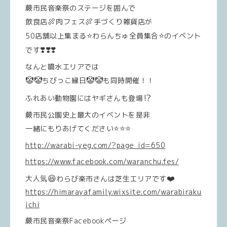
蕨市民音楽祭のステージを囲んで
🍖
🍖
飲食店
肉フェス
手づくり雑貨店が
⭐️
⭐️
50店舗以上集まる
わらんちゅ全員集合
のイベント
❣️
❣️
❣️
です
なんと噴水エリアでは
🤡
🤡
🤡
🤡
ちびっこ縁日
も同時開催！！
⁉️
ふれあい動物園にはヤギさんも登場
蕨市民公園史上最大のイベントを是非
⭐️
⭐️
⭐️
一緒にもりあげてください
http://warabi-yeg.com/?page_id=650
https://www.facebook.com/waranchu.fes/
😆
❤️
大人気
わらび楽市さんは芝生エリアです
https://himarayafamily.wixsite.com/warabiraku
ichi
蕨市民音楽祭Facebookページ