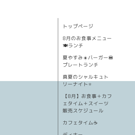
トップページ
8月のお食事メニュー
🍽ランチ
夏やすみ☀️バーガー🍔
プレートランチ
真夏のシャルキュト
リーナイト⭐
【8月】お食事＋カフ
ェタイム＋スイーツ
販売スケジュール
カフェタイム☕️
ディナー