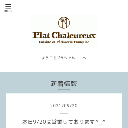
ようこそプラシャルルーへ
新着情報
2021
/
09
/
20
本日9/20は営業しております^_^