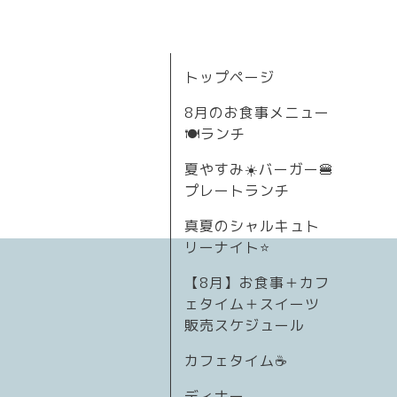
トップページ
8月のお食事メニュー
🍽ランチ
夏やすみ☀️バーガー🍔
プレートランチ
真夏のシャルキュト
リーナイト⭐
【8月】お食事＋カフ
ェタイム＋スイーツ
販売スケジュール
カフェタイム☕️
ディナー