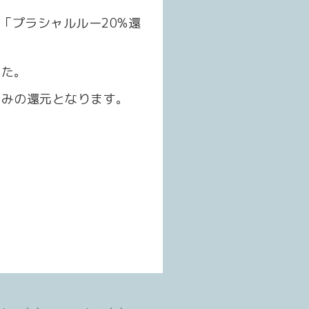
」+「プラシャルルー20%還
した。
ンのみの還元となります。