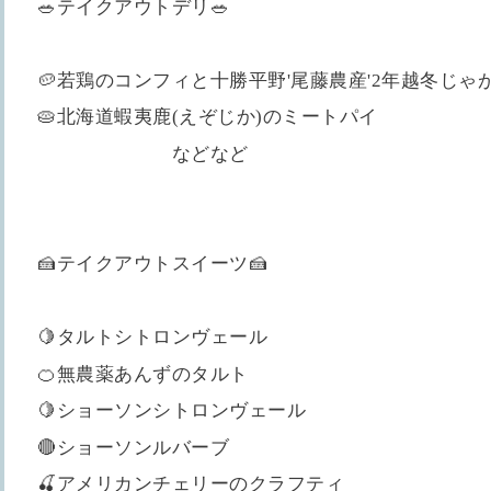
🥗テイクアウトデリ🥗
🥔若鶏のコンフィと十勝平野'尾藤農産'2年越冬じゃ
🥧北海道蝦夷鹿(えぞじか)のミートパイ
などなど
🍰テイクアウトスイーツ🍰
🍋タルトシトロンヴェール
🍊無農薬あんずのタルト
🍋ショーソンシトロンヴェール
🔴ショーソンルバーブ
🍒アメリカンチェリーのクラフティ