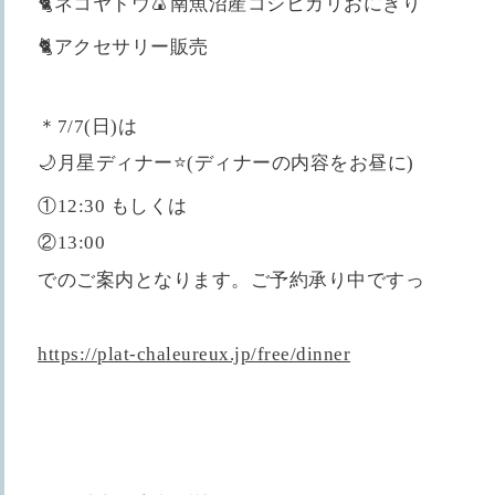
🐈ネコヤドウ🍙南魚沼産コシヒカリおにぎり
🐈アクセサリー販売
＊7/7(日)は
🌙月星ディナー⭐️(ディナーの内容をお昼に)
①12:30 もしくは
②13:00
でのご案内となります。ご予約承り中ですっ
https://plat-chaleureux.jp/free/dinner