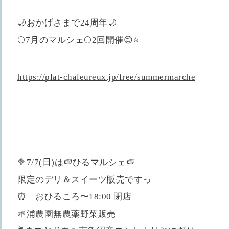
🌙おかげさまで24周年🌙
🌕7月のマルシェ🌕2回開催😊⭐️
https://plat-chaleureux.jp/free/summermarche
🥦7/7(日)は🍉ひるマルシェ🍉
限定のデリ＆スイーツ販売ですっ
⏰ おひるころ〜18:00 閉店
🌱浦農園無農薬野菜販売