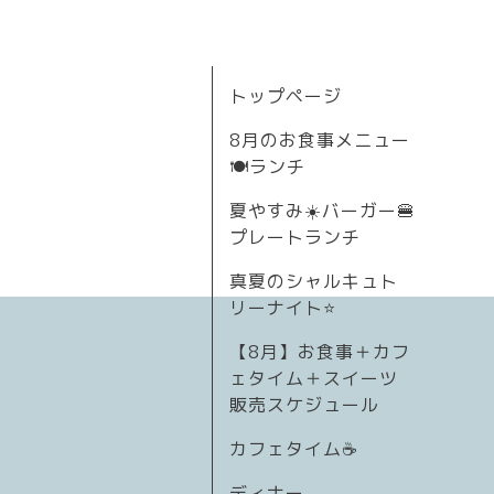
トップページ
8月のお食事メニュー
🍽ランチ
夏やすみ☀️バーガー🍔
プレートランチ
真夏のシャルキュト
リーナイト⭐
【8月】お食事＋カフ
ェタイム＋スイーツ
販売スケジュール
カフェタイム☕️
ディナー