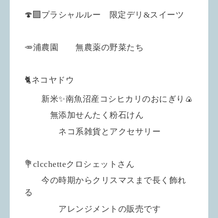
🍄‍🟫プラシャルルー 限定デリ&スイーツ
🥕浦農園 無農薬の野菜たち
🐈ネコヤドウ
新米✨南魚沼産コシヒカリのおにぎり🍙
無添加せんたく粉石けん
ネコ系雑貨とアクセサリー
💐clcchetteクロシェットさん
今の時期からクリスマスまで長く飾れ
る
アレンジメントの販売です